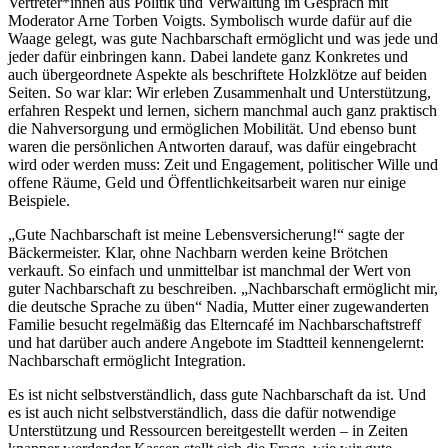
Vertreter*innen aus Politik und Verwaltung im Gespräch mit
Moderator Arne Torben Voigts. Symbolisch wurde dafür auf die
Waage gelegt, was gute Nachbarschaft ermöglicht und was jede und
jeder dafür einbringen kann. Dabei landete ganz Konkretes und
auch übergeordnete Aspekte als beschriftete Holzklötze auf beiden
Seiten. So war klar: Wir erleben Zusammenhalt und Unterstützung,
erfahren Respekt und lernen, sichern manchmal auch ganz praktisch
die Nahversorgung und ermöglichen Mobilität. Und ebenso bunt
waren die persönlichen Antworten darauf, was dafür eingebracht
wird oder werden muss: Zeit und Engagement, politischer Wille und
offene Räume, Geld und Öffentlichkeitsarbeit waren nur einige
Beispiele.
„Gute Nachbarschaft ist meine Lebensversicherung!“ sagte der
Bäckermeister. Klar, ohne Nachbarn werden keine Brötchen
verkauft. So einfach und unmittelbar ist manchmal der Wert von
guter Nachbarschaft zu beschreiben. „Nachbarschaft ermöglicht mir,
die deutsche Sprache zu üben“ Nadia, Mutter einer zugewanderten
Familie besucht regelmäßig das Elterncafé im Nachbarschaftstreff
und hat darüber auch andere Angebote im Stadtteil kennengelernt:
Nachbarschaft ermöglicht Integration.
Es ist nicht selbstverständlich, dass gute Nachbarschaft da ist. Und
es ist auch nicht selbstverständlich, dass die dafür notwendige
Unterstützung und Ressourcen bereitgestellt werden – in Zeiten