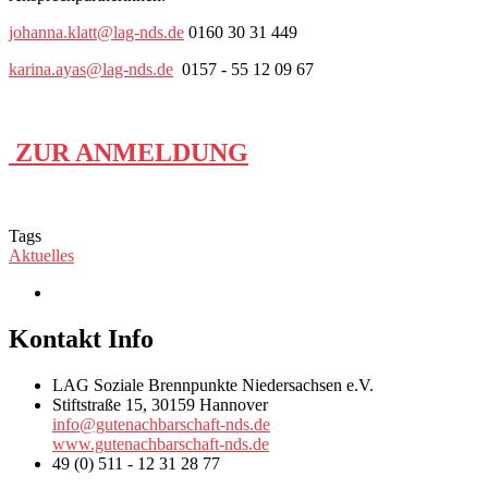
johanna.klatt@lag-nds.de
0160 30 31 449
karina.ayas@lag-nds.de
0157 - 55 12 09 67
ZUR ANMELDUNG
Tags
Aktuelles
Kontakt Info
LAG Soziale Brennpunkte Niedersachsen e.V.
Stiftstraße 15, 30159 Hannover
info@gutenachbarschaft-nds.de
www.gutenachbarschaft-nds.de
49 (0) 511 - 12 31 28 77