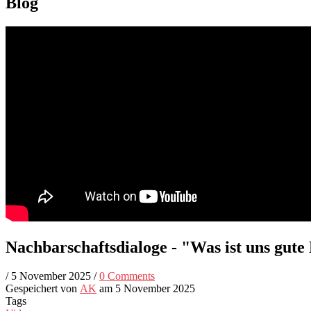
Blog
Nachbarschaftsdialoge - "Was ist uns gut
/
5 November 2025
/
0 Comments
Gespeichert von
AK
am 5 November 2025
Tags