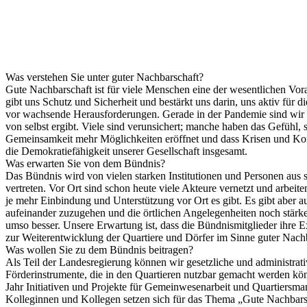
Was verstehen Sie unter guter Nachbarschaft?
Gute Nachbarschaft ist für viele Menschen eine der wesentlichen Vo
gibt uns Schutz und Sicherheit und bestärkt uns darin, uns aktiv für
vor wachsende Herausforderungen. Gerade in der Pandemie sind wir stä
von selbst ergibt. Viele sind verunsichert; manche haben das Gefühl, 
Gemeinsamkeit mehr Möglichkeiten eröffnet und dass Krisen und Konf
die Demokratiefähigkeit unserer Gesellschaft insgesamt.
Was erwarten Sie von dem Bündnis?
Das Bündnis wird von vielen starken Institutionen und Personen aus s
vertreten. Vor Ort sind schon heute viele Akteure vernetzt und arbei
je mehr Einbindung und Unterstützung vor Ort es gibt. Es gibt aber
aufeinander zuzugehen und die örtlichen Angelegenheiten noch stärke
umso besser. Unsere Erwartung ist, dass die Bündnismitglieder ihre E
zur Weiterentwicklung der Quartiere und Dörfer im Sinne guter Nachb
Was wollen Sie zu dem Bündnis beitragen?
Als Teil der Landesregierung können wir gesetzliche und administrat
Förderinstrumente, die in den Quartieren nutzbar gemacht werden k
Jahr Initiativen und Projekte für Gemeinwesenarbeit und Quartiersm
Kolleginnen und Kollegen setzen sich für das Thema „Gute Nachbarsc