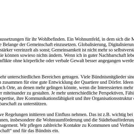
raussetzungen für ihr Wohlbefinden. Ein Wohnumfeld, in dem sich die 
 die Belange der Gemeinschaft einzusetzen. Globalisierung, Digitalisi
rker vereinzelt als sonst; Gemeinsamkeit ist nicht mehr so selbstverst
sie können sowieso nichts ändern. Wenn ich in guter Nachbarschaft lebe,
likte ohne körperliche oder verbale Gewalt besser angegangen werden k
ehr unterschiedlichen Bereichen getragen. Viele Bündnismitglieder sin
ten zusammen für eine gute Entwicklung der Quartiere und Dörfer. Idee
 auch Orte, an denen mehr gelingen könnte, wenn die Interessierten m
r miteinander zu gestalten. Je mehr unterschiedliche Perspektiven, Fä
xpertise, ihre Kommunikationsfähigkeit und ihre Organisationsstruktur e
arschaft zu unterstützen.
ive Regelungen initiieren und Einfluss nehmen. Das ist z.B. wichtig b
önnen, insbesondere die Wohnraumförderung und die Städtebauförderun
anagement. Wir pflegen zahlreiche Kontakte zu Kommunen und Verbände
haft“ und für das Bündnis ein.