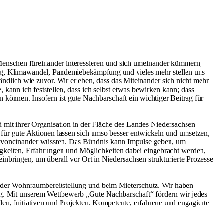
Menschen füreinander interessieren und sich umeinander kümmern,
erung, Klimawandel, Pandemiebekämpfung und vieles mehr stellen uns
ändlich wie zuvor. Wir erleben, dass das Miteinander sich nicht mehr
 kann ich feststellen, dass ich selbst etwas bewirken kann; dass
önnen. Insofern ist gute Nachbarschaft ein wichtiger Beitrag für
d mit ihrer Organisation in der Fläche des Landes Niedersachsen
n für gute Aktionen lassen sich umso besser entwickeln und umsetzen,
ehr voneinander wüssten. Das Bündnis kann Impulse geben, um
higkeiten, Erfahrungen und Möglichkeiten dabei eingebracht werden,
inbringen, um überall vor Ort in Niedersachsen strukturierte Prozesse
ei der Wohnraumbereitstellung und beim Mieterschutz. Wir haben
g. Mit unserem Wettbewerb „Gute Nachbarschaft“ fördern wir jedes
n, Initiativen und Projekten. Kompetente, erfahrene und engagierte